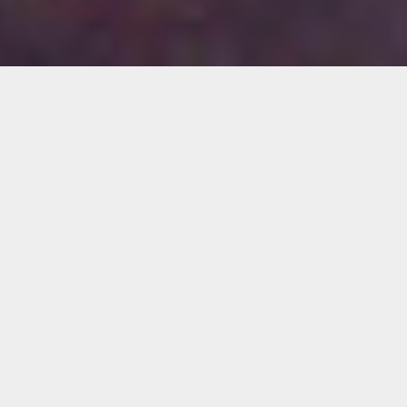
Publish Date
2020. 05. 01
Project Type
반응형 웹사이트 개발
Clinet
진안·무주 국가지질공원
Duration
1개월
진
안
·
무
주
국
가
지
질
공
원
About Project
우리나라 내륙 지방 중 가장 중심부에서 아름다운 비경을 품고
있는 진안군과 무주군은 높은 산악 지대인 진안고원에 자리 잡